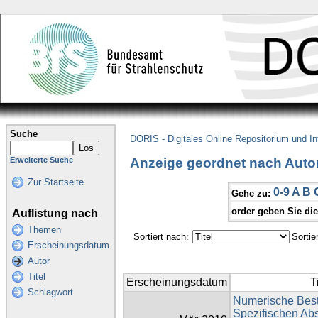
Suche
DORIS - Digitales Online Repositorium und I
Anzeige geordnet nach Auto
Erweiterte Suche
Zur Startseite
0-9
A
B
Gehe zu:
order geben Sie di
Auflistung nach
Themen
Sortiert nach:
Sortie
Erscheinungsdatum
Autor
Titel
Erscheinungsdatum
T
Schlagwort
Numerische Bes
Spezifischen Abs