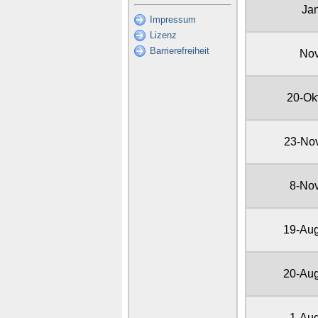
Ja
Impressum
Lizenz
Barrierefreiheit
No
20-Ok
23-No
8-No
19-Au
20-Au
1-Au