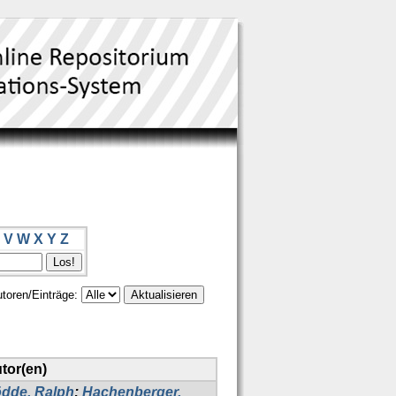
V
W
X
Y
Z
toren/Einträge:
tor(en)
dde, Ralph
;
Hachenberger,