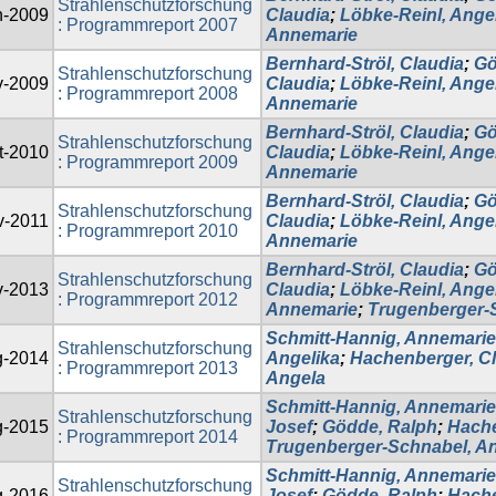
Strahlenschutzforschung
n-2009
Claudia
;
Löbke-Reinl, Ange
: Programmreport 2007
Annemarie
Bernhard-Ströl, Claudia
;
Gö
Strahlenschutzforschung
v-2009
Claudia
;
Löbke-Reinl, Ange
: Programmreport 2008
Annemarie
Bernhard-Ströl, Claudia
;
Gö
Strahlenschutzforschung
t-2010
Claudia
;
Löbke-Reinl, Ange
: Programmreport 2009
Annemarie
Bernhard-Ströl, Claudia
;
Gö
Strahlenschutzforschung
v-2011
Claudia
;
Löbke-Reinl, Ange
: Programmreport 2010
Annemarie
Bernhard-Ströl, Claudia
;
Gö
Strahlenschutzforschung
v-2013
Claudia
;
Löbke-Reinl, Ange
: Programmreport 2012
Annemarie
;
Trugenberger-
Schmitt-Hannig, Annemarie
Strahlenschutzforschung
g-2014
Angelika
;
Hachenberger, C
: Programmreport 2013
Angela
Schmitt-Hannig, Annemarie
Strahlenschutzforschung
g-2015
Josef
;
Gödde, Ralph
;
Hache
: Programmreport 2014
Trugenberger-Schnabel, A
Schmitt-Hannig, Annemarie
Strahlenschutzforschung
g-2016
Josef
;
Gödde, Ralph
;
Hache