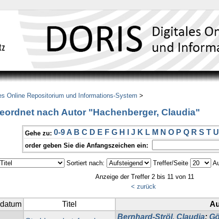
es Online Repositorium und Informations-System
>
eordnet nach Autor "Hachenberger, Claudia"
0-9
A
B
C
D
E
F
G
H
I
J
K
L
M
N
O
P
Q
R
S
T
U
Gehe zu:
order geben Sie die Anfangszeichen ein:
Sortiert nach:
Treffer/Seite
Au
Anzeige der Treffer 2 bis 11 von 11
< zurück
sdatum
Titel
Au
Bernhard-Ströl, Claudia
;
Gö