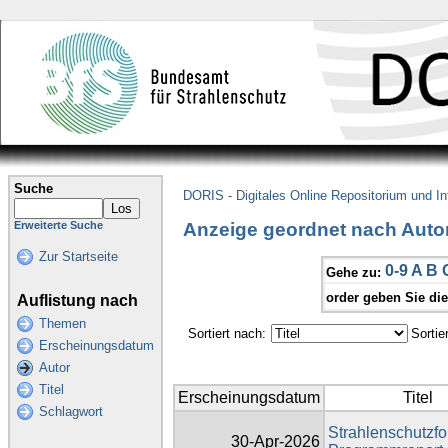
Suche
DORIS - Digitales Online Repositorium und I
Anzeige geordnet nach Auto
Erweiterte Suche
Zur Startseite
0-9
A
B
Gehe zu:
order geben Sie di
Auflistung nach
Themen
Sortiert nach:
Sortie
Erscheinungsdatum
Autor
Titel
Erscheinungsdatum
Titel
Schlagwort
Strahlenschutzfo
30-Apr-2026