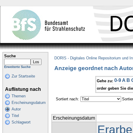
Suche
DORIS - Digitales Online Repositorium und I
Anzeige geordnet nach Autor 
Erweiterte Suche
Zur Startseite
0-9
A
B
Gehe zu:
order geben Sie di
Auflistung nach
Themen
Sortiert nach:
Sortie
Erscheinungsdatum
Autor
Titel
Erscheinungsdatum
Schlagwort
Erarbe