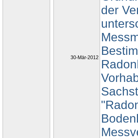
der Ve
unters
Messm
Besti
30-Mär-2012
Radonb
Vorhab
Sachst
"Rado
Bodenlu
Messve