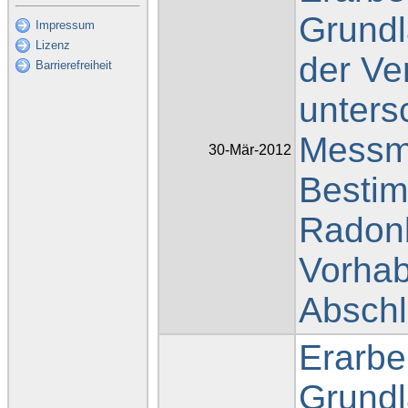
Grundl
Impressum
Lizenz
der Ve
Barrierefreiheit
unters
Messm
30-Mär-2012
Besti
Radonb
Vorhab
Abschl
Erarbe
Grundl