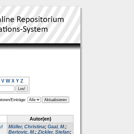
V
W
X
Y
Z
toren/Einträge:
Autor(en)
uf
Müller, Christina
;
Gaal, M.
;
Bertovic, M.
;
Zickler, Stefan
;