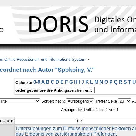
es Online Repositorium und Informations-System
>
eordnet nach Autor "Spokoiny, V."
0-9
A
B
C
D
E
F
G
H
I
J
K
L
M
N
O
P
Q
R
S
T
U
Gehe zu:
order geben Sie die Anfangszeichen ein:
Sortiert nach:
Treffer/Seite
Au
Anzeige der Treffer 1 bis 1 von 1
sdatum
Titel
Untersuchungen zum Einfluss menschlicher Faktoren a
das Ergebnis von zerstörungsfreien Prüfungen,