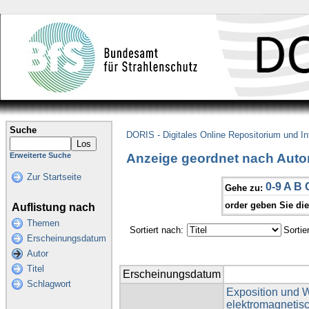
Suche
DORIS - Digitales Online Repositorium und I
Anzeige geordnet nach Autor
Erweiterte Suche
Zur Startseite
0-9
A
B
Gehe zu:
order geben Sie di
Auflistung nach
Themen
Sortiert nach:
Sortie
Erscheinungsdatum
Autor
Titel
Erscheinungsdatum
Schlagwort
Exposition und 
elektromagnetisc