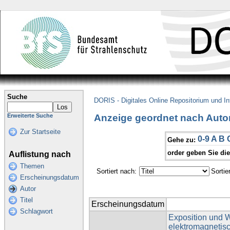
Suche
DORIS - Digitales Online Repositorium und I
Anzeige geordnet nach Autor
Erweiterte Suche
Zur Startseite
0-9
A
B
Gehe zu:
order geben Sie di
Auflistung nach
Themen
Sortiert nach:
Sortie
Erscheinungsdatum
Autor
Titel
Erscheinungsdatum
Schlagwort
Exposition und 
elektromagnetisc