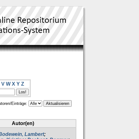
V
W
X
Y
Z
toren/Einträge:
Autor(en)
Bodewein, Lambert
;