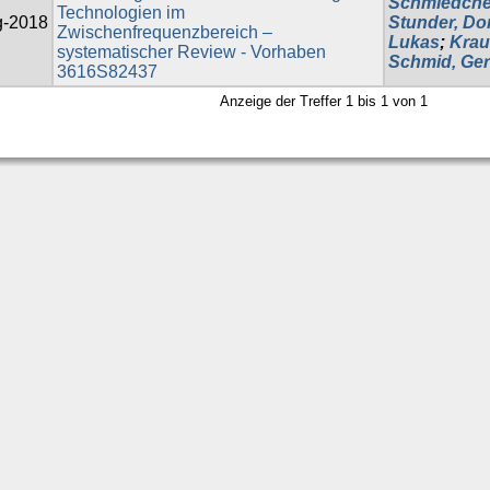
Schmiedchen
Technologien im
g-2018
Stunder, Do
Zwischenfrequenzbereich –
Lukas
;
Krau
systematischer Review - Vorhaben
Schmid, Ger
3616S82437
Anzeige der Treffer 1 bis 1 von 1