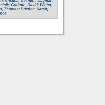
, Kristina
;
Dechent, Dagmar
;
minik
;
Gräfrath, David
;
Winter,
s, Thomas
;
Drießen, Sarah
;
not