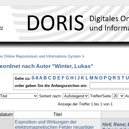
es Online Repositorium und Informations-System
>
eordnet nach Autor "Winter, Lukas"
0-9
A
B
C
D
E
F
G
H
I
J
K
L
M
N
O
P
Q
R
S
T
U
Gehe zu:
order geben Sie die Anfangszeichen ein:
Sortiert nach:
Treffer/Seite
Au
Anzeige der Treffer 1 bis 1 von 1
sdatum
Titel
Exposition und Wirkungen der
Hirtl, Rene
;
elektromagnetischen Felder neuartiger