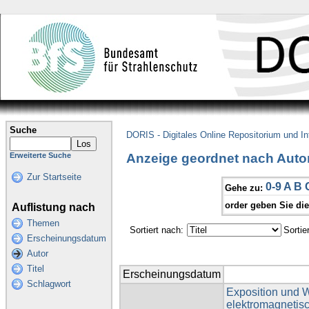
Suche
DORIS - Digitales Online Repositorium und I
Anzeige geordnet nach Autor
Erweiterte Suche
Zur Startseite
0-9
A
B
Gehe zu:
order geben Sie di
Auflistung nach
Themen
Sortiert nach:
Sortie
Erscheinungsdatum
Autor
Titel
Erscheinungsdatum
Schlagwort
Exposition und 
elektromagnetisc