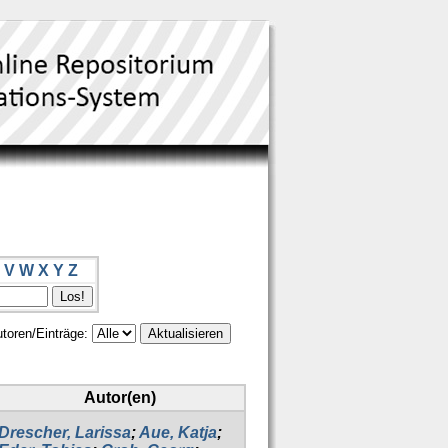
V
W
X
Y
Z
toren/Einträge:
Autor(en)
Drescher, Larissa
;
Aue, Katja
;