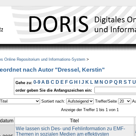
es Online Repositorium und Informations-System
>
eordnet nach Autor "Dressel, Kerstin"
0-9
A
B
C
D
E
F
G
H
I
J
K
L
M
N
O
P
Q
R
S
T
U
Gehe zu:
order geben Sie die Anfangszeichen ein:
Sortiert nach:
Treffer/Seite
Au
Anzeige der Treffer 1 bis 1 von 1
sdatum
Titel
Wie lassen sich Des- und Fehlinformation zu EMF-
Themen in sozialen Medien am effektivsten