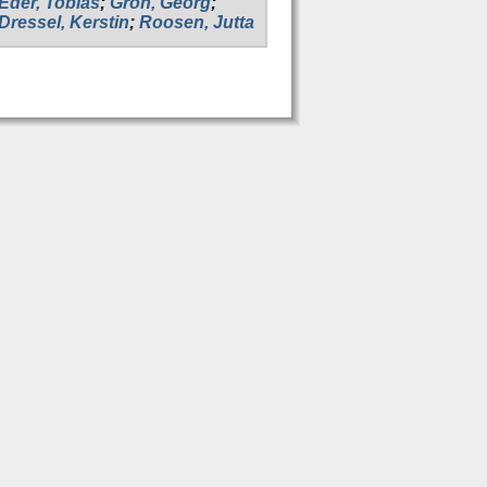
Eder, Tobias
;
Groh, Georg
;
Dressel, Kerstin
;
Roosen, Jutta