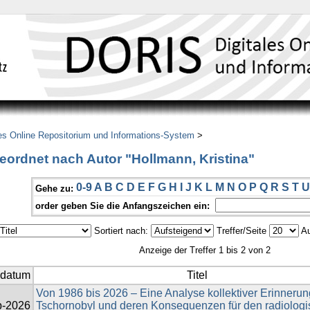
es Online Repositorium und Informations-System
>
eordnet nach Autor "Hollmann, Kristina"
0-9
A
B
C
D
E
F
G
H
I
J
K
L
M
N
O
P
Q
R
S
T
U
Gehe zu:
order geben Sie die Anfangszeichen ein:
Sortiert nach:
Treffer/Seite
Au
Anzeige der Treffer 1 bis 2 von 2
sdatum
Titel
Von 1986 bis 2026 – Eine Analyse kollektiver Erinnerun
b-2026
Tschornobyl und deren Konsequenzen für den radiolog