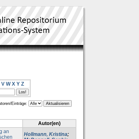
V
W
X
Y
Z
toren/Einträge:
Autor(en)
g an
Hollmann, Kristina
;
ischen