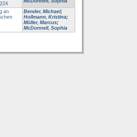
McDonnell, Sophia
2224
g an
Bender, Michael
;
ischen
Hollmann, Kristina
;
Müller, Marcus
;
McDonnell, Sophia