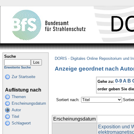
Suche
DORIS - Digitales Online Repositorium und I
Anzeige geordnet nach Autor
Erweiterte Suche
Zur Startseite
0-9
A
B
Gehe zu:
order geben Sie di
Auflistung nach
Themen
Sortiert nach:
Sortie
Erscheinungsdatum
Autor
Titel
Erscheinungsdatum
Schlagwort
Exposition und 
elektromagnetisc