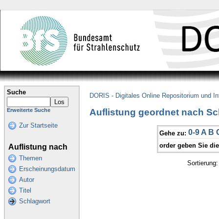
Suche
DORIS - Digitales Online Repositorium und I
Auflistung geordnet nach Sc
Erweiterte Suche
Zur Startseite
0-9
A
B
Gehe zu:
order geben Sie di
Auflistung nach
Themen
Sortierung
Erscheinungsdatum
Autor
Titel
Schlagwort