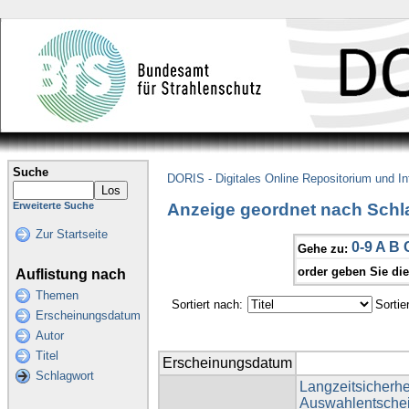
Suche
DORIS - Digitales Online Repositorium und I
Anzeige geordnet nach Schla
Erweiterte Suche
Zur Startseite
0-9
A
B
Gehe zu:
order geben Sie di
Auflistung nach
Themen
Sortiert nach:
Sortie
Erscheinungsdatum
Autor
Titel
Erscheinungsdatum
Schlagwort
Langzeitsicherhe
Auswahlentsche