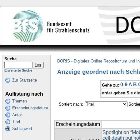
Suche
DORIS - Digitales Online Repositorium und I
Anzeige geordnet nach Sch
Erweiterte Suche
Zur Startseite
0-9
A
B
Gehe zu:
order geben Sie di
Auflistung nach
Themen
Sortiert nach:
Sortie
Erscheinungsdatum
Autor
Titel
Erscheinungsdatum
Schlagwort
Spotlight on “Mo
cell death but n