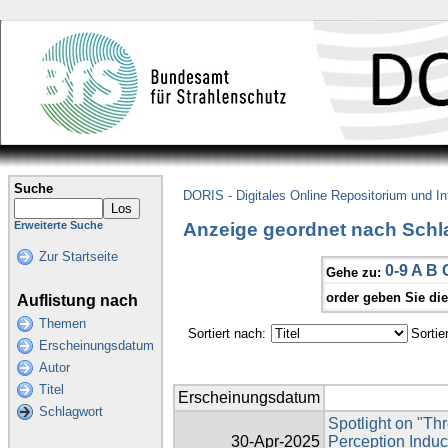
Suche
DORIS - Digitales Online Repositorium und I
Anzeige geordnet nach Schla
Erweiterte Suche
Zur Startseite
0-9
A
B
Gehe zu:
order geben Sie di
Auflistung nach
Themen
Sortiert nach:
Sortie
Erscheinungsdatum
Autor
Titel
Erscheinungsdatum
Schlagwort
Spotlight on "T
30-Apr-2025
Perception Indu