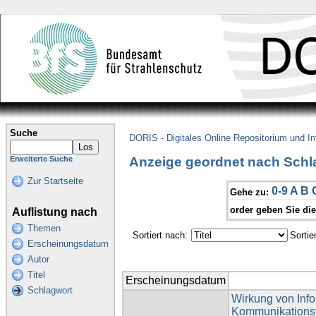
Suche
DORIS - Digitales Online Repositorium und I
Anzeige geordnet nach Schla
Erweiterte Suche
Zur Startseite
0-9
A
B
Gehe zu:
order geben Sie di
Auflistung nach
Themen
Sortiert nach:
Sortie
Erscheinungsdatum
Autor
Titel
Erscheinungsdatum
Schlagwort
Wirkung von Info
Kommunikationsf