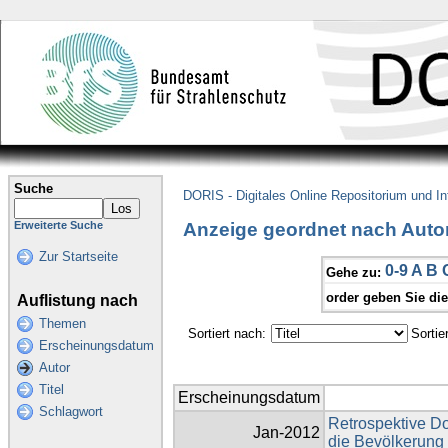
Suche
DORIS - Digitales Online Repositorium und I
Anzeige geordnet nach Autor
Erweiterte Suche
Zur Startseite
0-9
A
B
Gehe zu:
order geben Sie di
Auflistung nach
Themen
Sortiert nach:
Sortie
Erscheinungsdatum
Autor
Titel
Erscheinungsdatum
Schlagwort
Retrospektive Dos
Jan-2012
die Bevölkerun