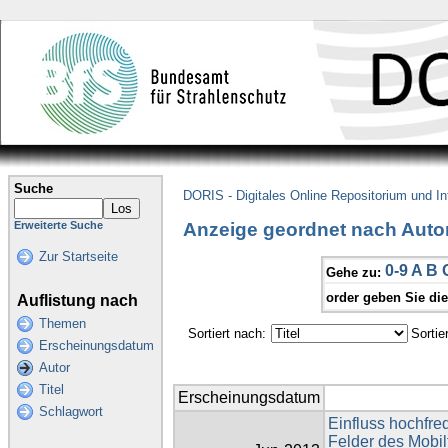
Suche
DORIS - Digitales Online Repositorium und I
Anzeige geordnet nach Autor
Erweiterte Suche
Zur Startseite
0-9
A
B
Gehe zu:
order geben Sie di
Auflistung nach
Themen
Sortiert nach:
Sortie
Erscheinungsdatum
Autor
Titel
Erscheinungsdatum
Schlagwort
Einfluss hochfre
Felder des Mobil