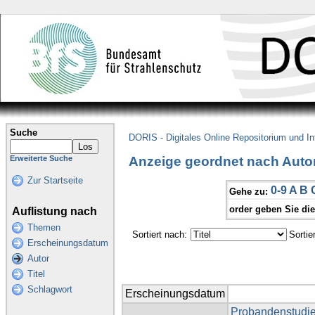
Suche
DORIS - Digitales Online Repositorium und I
Anzeige geordnet nach Autor
Erweiterte Suche
Zur Startseite
0-9
A
B
Gehe zu:
order geben Sie di
Auflistung nach
Themen
Sortiert nach:
Sortie
Erscheinungsdatum
Autor
Titel
Schlagwort
Erscheinungsdatum
Probandenstudie 