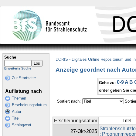
Suche
DORIS - Digitales Online Repositorium und I
Anzeige geordnet nach Autor
Erweiterte Suche
Zur Startseite
0-9
A
B
Gehe zu:
order geben Sie di
Auflistung nach
Themen
Sortiert nach:
Sortie
Erscheinungsdatum
Autor
Titel
Erscheinungsdatum
Titel
Schlagwort
Strahlenschutzf
27-Okt-2025
: Programmrepor