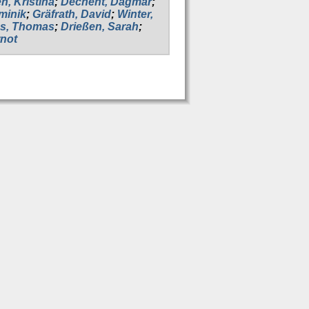
, Kristina
;
Dechent, Dagmar
;
minik
;
Gräfrath, David
;
Winter,
s, Thomas
;
Drießen, Sarah
;
not