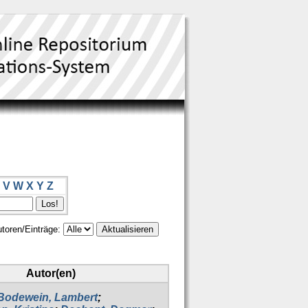
V
W
X
Y
Z
toren/Einträge:
Autor(en)
Bodewein, Lambert
;