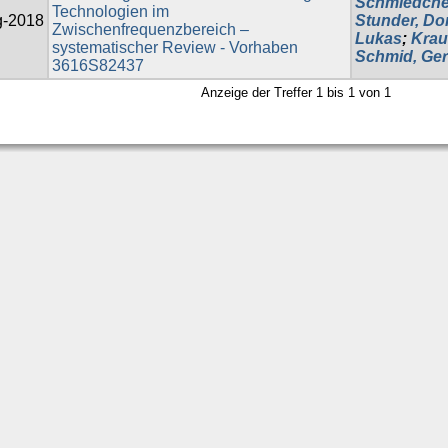
Schmiedchen
Technologien im
g-2018
Stunder, Do
Zwischenfrequenzbereich –
Lukas
;
Krau
systematischer Review - Vorhaben
Schmid, Ger
3616S82437
Anzeige der Treffer 1 bis 1 von 1