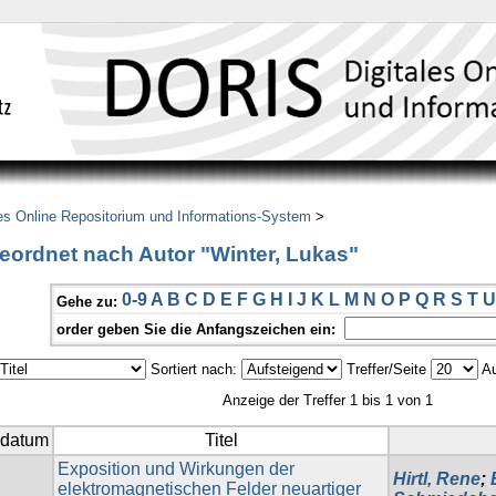
es Online Repositorium und Informations-System
>
eordnet nach Autor "Winter, Lukas"
0-9
A
B
C
D
E
F
G
H
I
J
K
L
M
N
O
P
Q
R
S
T
U
Gehe zu:
order geben Sie die Anfangszeichen ein:
Sortiert nach:
Treffer/Seite
Au
Anzeige der Treffer 1 bis 1 von 1
sdatum
Titel
Exposition und Wirkungen der
Hirtl, Rene
;
elektromagnetischen Felder neuartiger