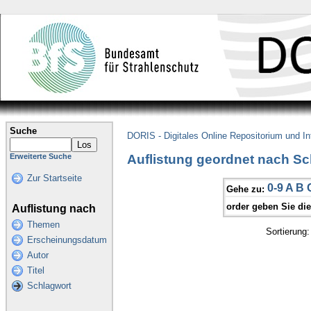
Suche
DORIS - Digitales Online Repositorium und I
Auflistung geordnet nach Sc
Erweiterte Suche
Zur Startseite
0-9
A
B
Gehe zu:
order geben Sie di
Auflistung nach
Themen
Sortierung
Erscheinungsdatum
Autor
Titel
Schlagwort