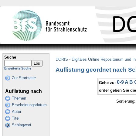
Suche
DORIS - Digitales Online Repositorium und I
Auflistung geordnet nach Sc
Erweiterte Suche
Zur Startseite
0-9
A
B
Gehe zu:
order geben Sie di
Auflistung nach
Themen
Sortierung
Erscheinungsdatum
Autor
Titel
Schlagwort