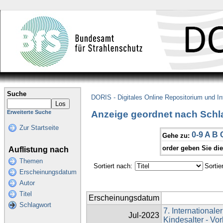
Suche
DORIS - Digitales Online Repositorium und I
Anzeige geordnet nach Schla
Erweiterte Suche
Zur Startseite
0-9
A
B
Gehe zu:
order geben Sie di
Auflistung nach
Themen
Sortiert nach:
Sortie
Erscheinungsdatum
Autor
Titel
Erscheinungsdatum
Schlagwort
7. Internationa
Jul-2023
Kindesalter - V