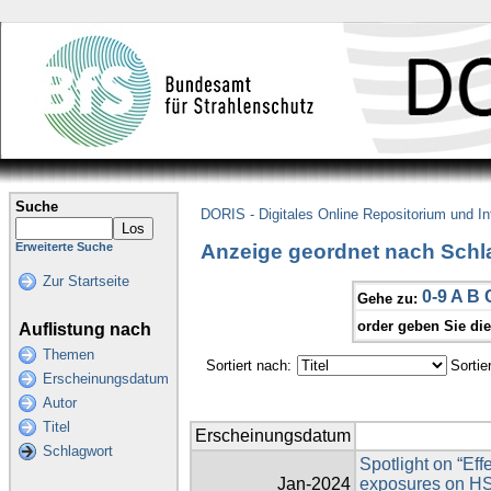
Suche
DORIS - Digitales Online Repositorium und I
Anzeige geordnet nach Schl
Erweiterte Suche
Zur Startseite
0-9
A
B
Gehe zu:
order geben Sie di
Auflistung nach
Themen
Sortiert nach:
Sortie
Erscheinungsdatum
Autor
Titel
Erscheinungsdatum
Schlagwort
Spotlight on “Ef
Jan-2024
exposures on HSF