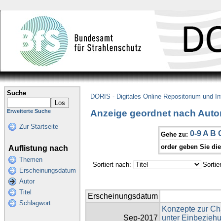
Suche
DORIS - Digitales Online Repositorium und I
Anzeige geordnet nach Autor
Erweiterte Suche
Zur Startseite
0-9
A
B
Gehe zu:
order geben Sie di
Auflistung nach
Themen
Sortiert nach:
Sortie
Erscheinungsdatum
Autor
Titel
Erscheinungsdatum
Schlagwort
Konzepte zur Cha
Sep-2017
unter Einbeziehu