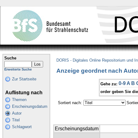
Suche
DORIS - Digitales Online Repositorium und I
Anzeige geordnet nach Autor
Erweiterte Suche
Zur Startseite
0-9
A
B
Gehe zu:
order geben Sie di
Auflistung nach
Themen
Sortiert nach:
Sortie
Erscheinungsdatum
Autor
Titel
Schlagwort
Erscheinungsdatum