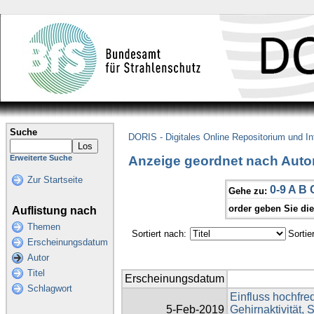
Suche
DORIS - Digitales Online Repositorium und I
Anzeige geordnet nach Autor
Erweiterte Suche
Zur Startseite
0-9
A
B
Gehe zu:
order geben Sie di
Auflistung nach
Themen
Sortiert nach:
Sortie
Erscheinungsdatum
Autor
Titel
Erscheinungsdatum
Schlagwort
Einfluss hochfre
5-Feb-2019
Gehirnaktivität, 