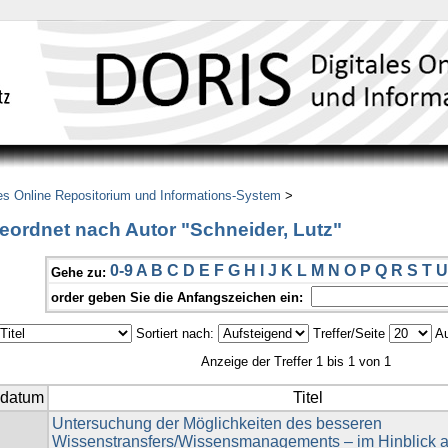
es Online Repositorium und Informations-System
>
eordnet nach Autor "Schneider, Lutz"
0-9
A
B
C
D
E
F
G
H
I
J
K
L
M
N
O
P
Q
R
S
T
U
Gehe zu:
order geben Sie die Anfangszeichen ein:
Sortiert nach:
Treffer/Seite
Au
Anzeige der Treffer 1 bis 1 von 1
sdatum
Titel
Untersuchung der Möglichkeiten des besseren
Wissenstransfers/Wissensmanagements – im Hinblick 