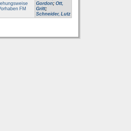
iehungsweise
Gordon
;
Ott,
 Vorhaben FM
Gritt
;
Schneider, Lutz