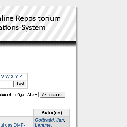
V
W
X
Y
Z
toren/Einträge:
Autor(en)
Gottwald, Jan
;
auf das DMF-
Lemme,