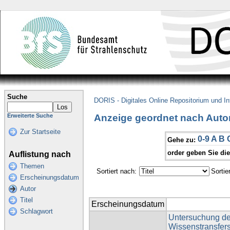
Suche
DORIS - Digitales Online Repositorium und I
Anzeige geordnet nach Autor
Erweiterte Suche
Zur Startseite
0-9
A
B
Gehe zu:
order geben Sie di
Auflistung nach
Themen
Sortiert nach:
Sortie
Erscheinungsdatum
Autor
Titel
Erscheinungsdatum
Schlagwort
Untersuchung de
Wissenstransfer