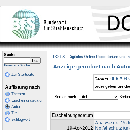
Suche
DORIS - Digitales Online Repositorium und I
Anzeige geordnet nach Autor
Erweiterte Suche
Zur Startseite
0-9
A
B
Gehe zu:
order geben Sie di
Auflistung nach
Themen
Sortiert nach:
Sortie
Erscheinungsdatum
Autor
Titel
Erscheinungsdatum
Schlagwort
Analyse der Vor
19-Apr-2012
Notfallschutz fü