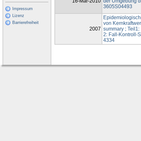
16-Mär-2010
der Umgebung de
3605S04493
Impressum
Lizenz
Epidemiologisch
Barrierefreiheit
von Kernkraftwer
2007
summary ; Teil1: 
2: Fall-Kontroll
4334