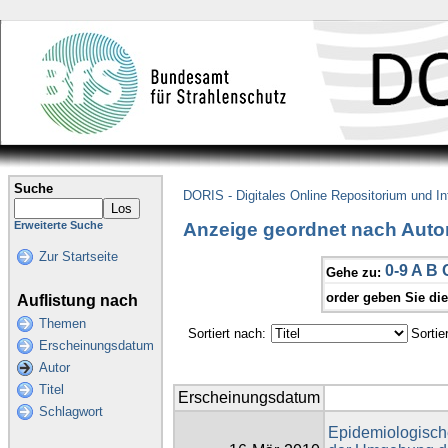
Suche
DORIS - Digitales Online Repositorium und I
Anzeige geordnet nach Autor
Erweiterte Suche
Zur Startseite
0-9
A
B
Gehe zu:
order geben Sie di
Auflistung nach
Themen
Sortiert nach:
Sortie
Erscheinungsdatum
Autor
Titel
Erscheinungsdatum
Schlagwort
Epidemiologisch