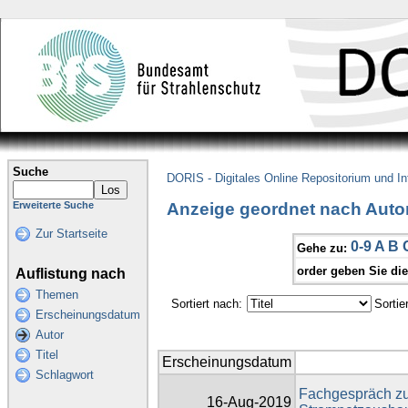
Suche
DORIS - Digitales Online Repositorium und I
Anzeige geordnet nach Autor
Erweiterte Suche
Zur Startseite
0-9
A
B
Gehe zu:
order geben Sie di
Auflistung nach
Themen
Sortiert nach:
Sortie
Erscheinungsdatum
Autor
Titel
Erscheinungsdatum
Schlagwort
Fachgespräch z
16-Aug-2019