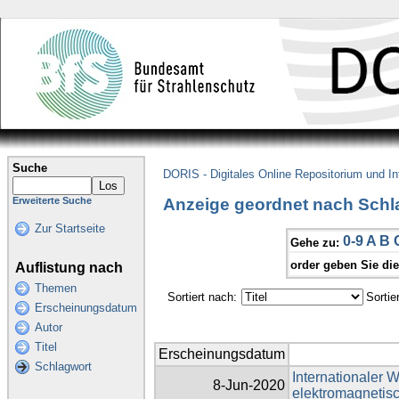
Suche
DORIS - Digitales Online Repositorium und I
Anzeige geordnet nach Schla
Erweiterte Suche
Zur Startseite
0-9
A
B
Gehe zu:
order geben Sie di
Auflistung nach
Themen
Sortiert nach:
Sortie
Erscheinungsdatum
Autor
Titel
Erscheinungsdatum
Schlagwort
Internationaler 
8-Jun-2020
elektromagnetisc