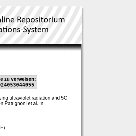
e zu verweisen:
024053044055
wing ultraviolet radiation and 5G
 Patrignoni et al. in
MF)