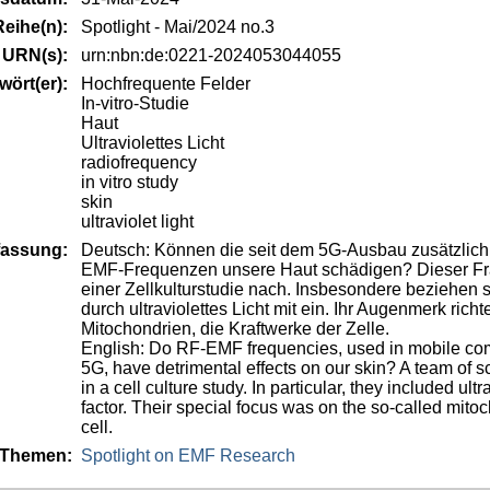
Reihe(n):
Spotlight - Mai/2024 no.3
URN(s):
urn:nbn:de:0221-2024053044055
wört(er):
Hochfrequente Felder
In-vitro-Studie
Haut
Ultraviolettes Licht
radiofrequency
in vitro study
skin
ultraviolet light
assung:
Deutsch: Können die seit dem 5G-Ausbau zusätzlich
EMF-Frequenzen unsere Haut schädigen? Dieser Fra
einer Zellkulturstudie nach. Insbesondere beziehen 
durch ultraviolettes Licht mit ein. Ihr Augenmerk ric
Mitochondrien, die Kraftwerke der Zelle.
English: Do RF-EMF frequencies, used in mobile comm
5G, have detrimental effects on our skin? A team of s
in a cell culture study. In particular, they included ultr
factor. Their special focus was on the so-called mitoc
cell.
 Themen:
Spotlight on EMF Research