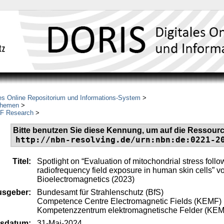
es Online Repositorium und Informations-System
>
Themen
>
MF Research
>
Bitte benutzen Sie diese Kennung, um auf die Ressourc
http://nbn-resolving.de/urn:nbn:de:0221-2
Titel:
Spotlight on “Evaluation of mitochondrial stress follo
radiofrequency field exposure in human skin cells” von
Bioelectromagnetics (2023)
usgeber:
Bundesamt für Strahlenschutz (BfS)
Competence Centre Electromagnetic Fields (KEMF)
Kompetenzzentrum elektromagnetische Felder (KE
gsdatum:
31-Mai-2024