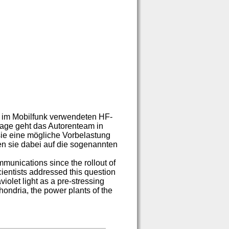
 im Mobilfunk verwendeten HF-
ge geht das Autorenteam in
sie eine mögliche Vorbelastung
hten sie dabei auf die sogenannten
unications since the rollout of
cientists addressed this question
aviolet light as a pre-stressing
hondria, the power plants of the