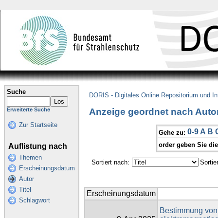
Suche
DORIS - Digitales Online Repositorium und I
Anzeige geordnet nach Autor
Erweiterte Suche
Zur Startseite
0-9
A
B
Gehe zu:
order geben Sie di
Auflistung nach
Themen
Sortiert nach:
Sortie
Erscheinungsdatum
Autor
Titel
Erscheinungsdatum
Schlagwort
Bestimmung von