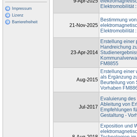
9-Apr-2025
elektromagnetis
Elektromobilitä
Impressum
Lizenz
Bestimmung von
Barrierefreiheit
21-Nov-2025
elektromagnetis
Elektromobilitä
Erstellung einer 
Handreichung zu
23-Apr-2014
Studienergebniss
Kommunalverwal
FM8855
Erstellung einer
als Ergänzung z
Aug-2015
Beurteilung von
Vorhaben FM88
Evaluierung des
Ableitung von E
Jul-2017
Empfehlungen fü
Gestaltung - Vo
Exposition und 
elektromagnetisc
8-Aug-2018
Technologien im