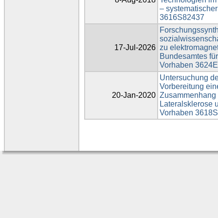
– systematische
3616S82437
Forschungssynth
sozialwissenscha
17-Jul-2026
zu elektromagne
Bundesamtes für 
Vorhaben 3624
Untersuchung de
Vorbereitung ei
20-Jan-2020
Zusammenhang v
Lateralsklerose 
Vorhaben 3618