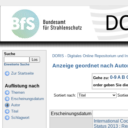
Suche
DORIS - Digitales Online Repositorium und I
Anzeige geordnet nach Auto
Erweiterte Suche
Zur Startseite
0-9
A
B
Gehe zu:
order geben Sie di
Auflistung nach
Themen
Sortiert nach:
Sortie
Erscheinungsdatum
Autor
Titel
Erscheinungsdatum
Schlagwort
International Co
Status 2013 ; Rep