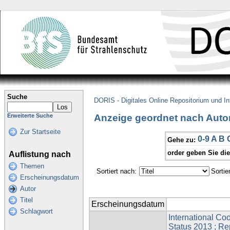
Suche
DORIS - Digitales Online Repositorium und I
Anzeige geordnet nach Autor
Erweiterte Suche
Zur Startseite
0-9
A
B
Gehe zu:
order geben Sie di
Auflistung nach
Themen
Sortiert nach:
Sortie
Erscheinungsdatum
Autor
Titel
Erscheinungsdatum
Schlagwort
International Co
Status 2013 ; Rep