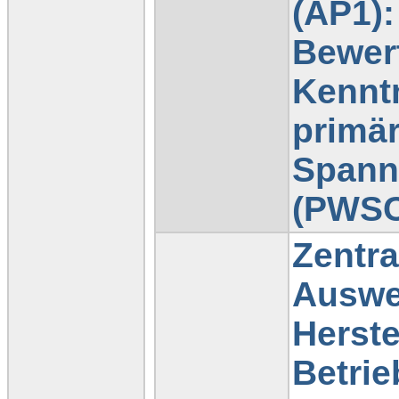
(AP1):
Bewer
Kennt
primär
Spann
(PWS
Zentr
Auswe
Herste
Betrie