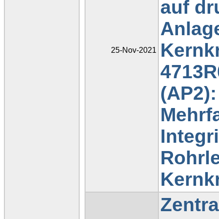
auf d
Anlage
Kernkr
25-Nov-2021
4713R0
(AP2)
Mehrf
Integr
Rohrl
Kernk
Zentr