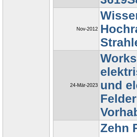
Wisse
Hochr
Nov-2012
Strahl
Works
elektr
und e
24-Mär-2023
Felder
Vorha
Zehn 