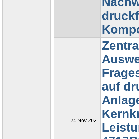
Nachw
druck
Kompo
Zentr
Auswe
Frages
auf d
Anlage
Kernk
24-Nov-2021
Leistu