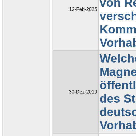
von Re
12-Feb-2025
versc
Kommu
Vorha
Welch
Magnet
öffen
30-Dez-2019
des S
deuts
Vorha