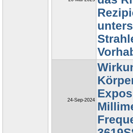
Rezipi
unters
Strahl
Vorha
Wirkun
Körper
Exposi
24-Sep-2024
Millim
Frequ
3619S