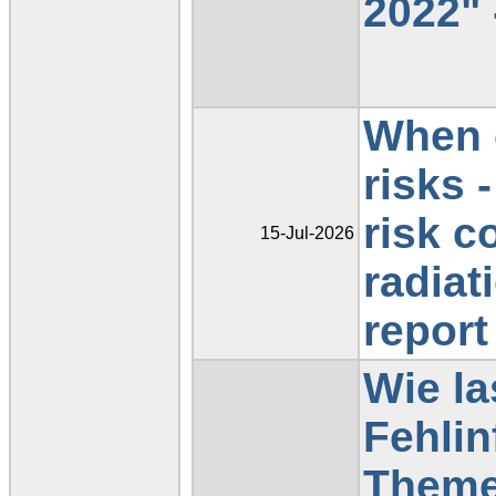
2022" 
When c
risks -
risk c
15-Jul-2026
radiat
report
Wie la
Fehlin
Theme