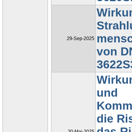
Wirku
Strahl
mensch
29-Sep-2025
von D
3622S
Wirkun
und
Kommu
die R
das Ri
20-Mai-2025