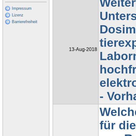
Weite
Impressum
Unter
Lizenz
Barrierefreiheit
Dosime
tierex
13-Aug-2018
Labor
hochf
elekt
- Vor
Welche
für d