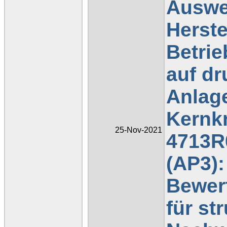
Auswe
Herste
Betrie
auf d
Anlage
Kernkr
25-Nov-2021
4713R0
(AP3):
Bewer
für s