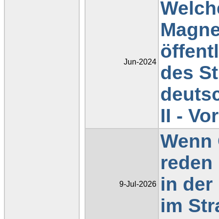
Welch
Magnet
öffen
Jun-2024
des S
deuts
II - 
Wenn 
reden 
in de
9-Jul-2026
im Str