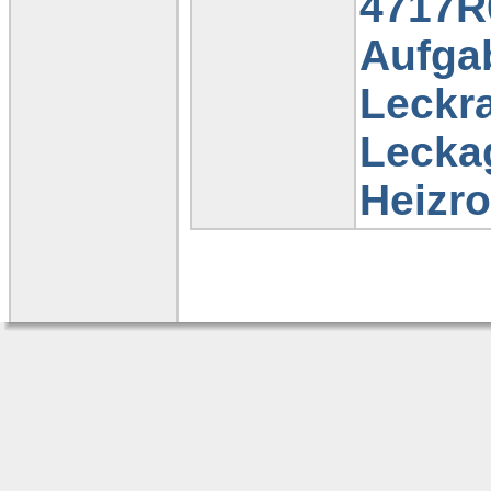
4717R
Aufga
Leckr
Lecka
Heizr