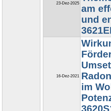
23-Dez-2025
am eff
und en
3621E
Wirkun
Förde
Umset
Radon
16-Dez-2021
im Woh
Potenz
3620S