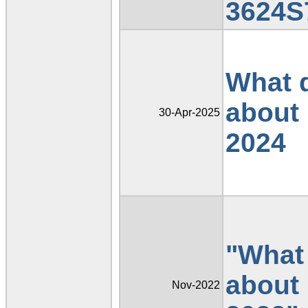
3624S
What 
about 
30-Apr-2025
2024
"What
about 
Nov-2022