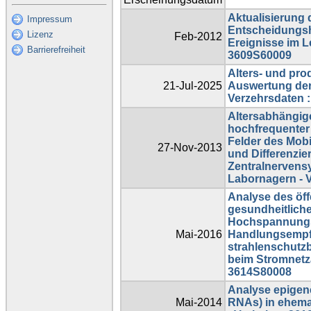
Aktualisierung 
Impressum
Entscheidungsh
Lizenz
Feb-2012
Ereignisse im L
Barrierefreiheit
3609S60009
Alters- und pr
21-Jul-2025
Auswertung der
Verzehrsdaten 
Altersabhängig
hochfrequenter
Felder des Mobi
27-Nov-2013
und Differenzi
Zentralnervensy
Labornagern - 
Analyse des öff
gesundheitlich
Hochspannungs
Mai-2016
Handlungsempfe
strahlenschut
beim Stromnet
3614S80008
Analyse epigene
Mai-2014
RNAs) in ehema