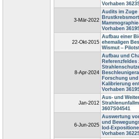
Vorhaben 3623
Audits im Zuge 
Brustkrebsmorta
3-Mär-2022
Mammographie-
Vorhaben 3619
Aufbau einer B
22-Okt-2015
ehemaligen Bes
Wismut – Pilot
Aufbau und Cha
Referenzfeldes 
Strahlenschutz
8-Apr-2024
Beschleunigera
Forschung und 
Kalibrierung en
Vorhaben 3619
Aus- und Weite
Jan-2012
Strahlenunfall
3607S04541
Auswertung vo
und Bewegungsp
6-Jun-2025
Iod-Expositione
Vorhaben 3622