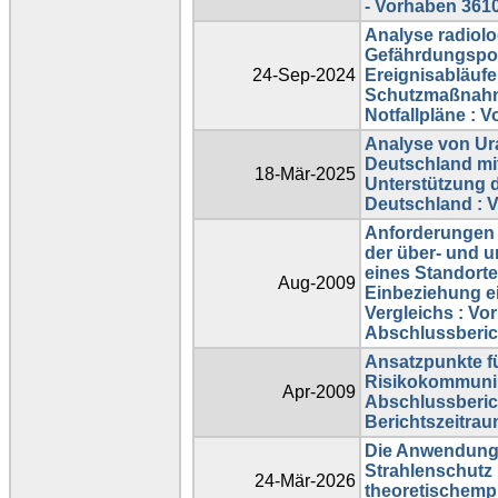
- Vorhaben 361
Analyse radiolo
Gefährdungspot
24-Sep-2024
Ereignisabläufe
Schutzmaßnahm
Notfallpläne :
Analyse von Ur
Deutschland mit
18-Mär-2025
Unterstützung d
Deutschland : 
Anforderungen
der über- und 
eines Standorte
Aug-2009
Einbeziehung ei
Vergleichs : Vo
Abschlussberic
Ansatzpunkte f
Risikokommunik
Apr-2009
Abschlussberic
Berichtszeitrau
Die Anwendung 
Strahlenschutz 
24-Mär-2026
theoretischemp