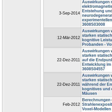
Auswirkungen n
elektromagnetis
Entstehung und
3-Sep-2014
neurodegenerat
experimentellen
3608S03008
Auswirkungen w
starken statisc
12-Mär-2012
kognitive Leist
Probanden - V
Auswirkungen w
starken statisc
22-Dez-2011
auf die Endpun
Entwicklung im 
3608S04557
Auswirkungen w
starken statisc
22-Dez-2011
während der Em
kognitives und 
Mäusen
Berechnungen d
Feb-2012
Strahlenexposi
Voxel-Modellen