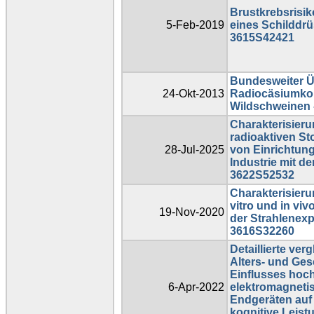
Brustkrebsrisik
5-Feb-2019
eines Schilddr
3615S42421
Bundesweiter Üb
24-Okt-2013
Radiocäsiumko
Wildschweinen 
Charakterisieru
radioaktiven St
28-Jul-2025
von Einrichtun
Industrie mit de
3622S52532
Charakterisier
vitro und in vi
19-Nov-2020
der Strahlenexp
3616S32260
Detaillierte ve
Alters- und Ge
Einflusses hoc
6-Apr-2022
elektromagnetis
Endgeräten auf 
kognitive Leist