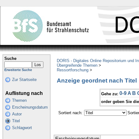
Suche
DORIS - Digitales Online Repositorium und I
Übergreifende Themen
>
Ressortforschung
>
Erweiterte Suche
Anzeige geordnet nach Titel
Zur Startseite
Auflistung nach
0-9
A
B
Gehe zu:
Themen
order geben Sie di
Erscheinungsdatum
Sortiert nach:
Sortie
Autor
Titel
Schlagwort
Erscheinungsdatum