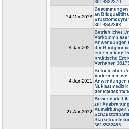
3619S22370
Bestimmungen 
an Bildqualität 
24-Mär-2023
Brusttomosynth
3619S42363
Betrieblicher 
Vorkommnissen 
Anwendungen io
4-Jan-2021
der Röntgendia
interventionell
praktische Erpr
Vorhaben 3617
Betrieblicher 
Vorkommnissen 
4-Jan-2021
Anwendungen rad
Nuklearmedizin
der Meldekriter
Bewertende Lite
zur Ausbreitun
Auswirkungen v
27-Apr-2022
Schadstoffpart
Starkstromleit
3618S82453