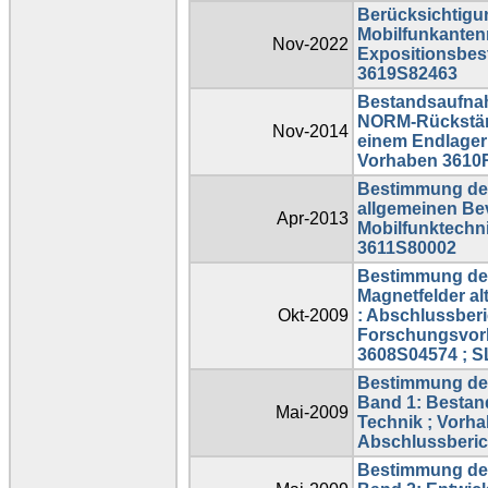
Berücksichtigun
Mobilfunkanten
Nov-2022
Expositionsbes
3619S82463
Bestandsaufna
NORM-Rückständ
Nov-2014
einem Endlager f
Vorhaben 3610
Bestimmung der
allgemeinen Be
Apr-2013
Mobilfunktechn
3611S80002
Bestimmung der
Magnetfelder al
Okt-2009
: Abschlussber
Forschungsvor
3608S04574 ; S
Bestimmung der
Band 1: Besta
Mai-2009
Technik ; Vorh
Abschlussberic
Bestimmung der